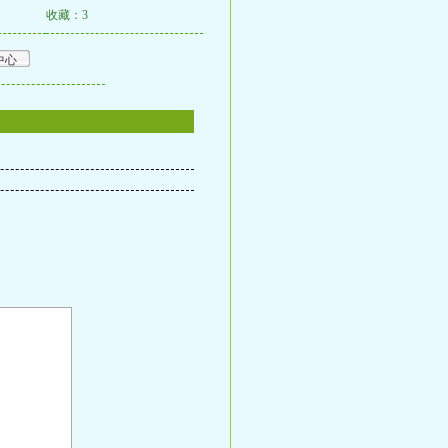
收藏：3
中心