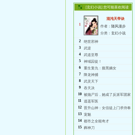
[玄幻小说] 您可能喜欢阅读
混沌天帝诀
1
作者：
随风漫步
分类：
玄幻小说
2
绝世邪神
3
武逆
4
武道至尊
5
神域囚徒！
6
重生复仇：腹黑嫡女
7
降龙神捕
8
武灵天下
9
吞天决
10
被抛尸后，她成了反派军团家
11
逍遥军医
12
晋升山神：女信徒上门求侍奉
13
宠魅
14
都市之全能奇才
15
葬神刀