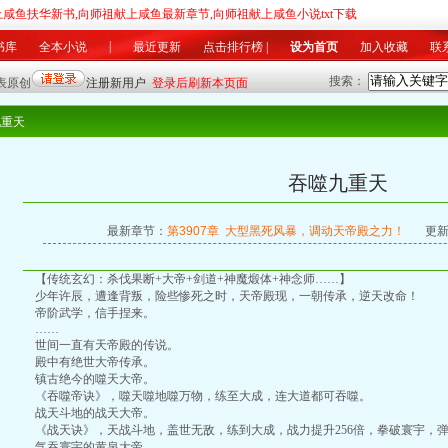
上咸鱼扶华新书,向师祖献上咸鱼最新章节,向师祖献上咸鱼小说txt下载
|
书库
全本小说
最近更新
点击排行榜
|
设为首页
加入收藏
联
搜索：
军事
|
科幻
灵异
|
游戏
竞技
|
美文
同人
|
其他
|
总推荐榜
|
月排行榜
|
月推荐榜
|
最
九重天
吞噬九重天
最新章节：
第3907章 大型黑死风暴，调动天帝殿之力！
更新
【传统玄幻：杀伐果断+大帝+剑道+神魔煅体+神念师……】
少年许辰，遭逢背叛，险些惨死之时，天帝殿现，一朝传承，逆天改命！
帝阶武学，信手捏来。
……
世间一直有天帝殿的传说。
殿中有绝世大帝传承。
镇古绝今的噬天大帝。
《吞噬帝诀》，噬天噬地噬万物，练至大成，连大道都可吞噬。
战天斗地的战天大帝。
《战天诀》，天战斗地，盖世无敌，练到大成，战力提升256倍，拳破寰宇，
气吞寰宇的黄泉大帝。