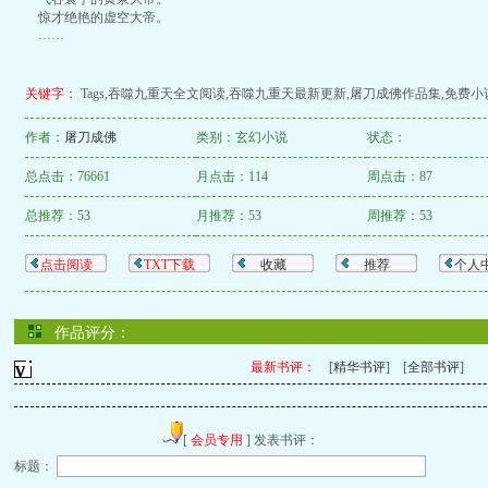
惊才绝艳的虚空大帝。
……
关键字：
Tags,吞噬九重天全文阅读,吞噬九重天最新更新,屠刀成佛作品集,免费小
作者：
屠刀成佛
类别：玄幻小说
状态：
总点击：76661
月点击：114
周点击：87
总推荐：53
月推荐：53
周推荐：53
点击阅读
TXT下载
收藏
推荐
个人
作品评分：
最新书评：
[
精华书评
] [
全部书评
]
[
会员专用
] 发表书评：
标题：