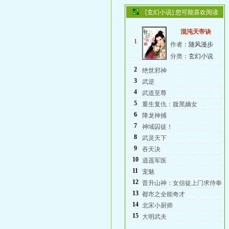
[玄幻小说] 您可能喜欢阅读
混沌天帝诀
1
作者：
随风漫步
分类：
玄幻小说
2
绝世邪神
3
武逆
4
武道至尊
5
重生复仇：腹黑嫡女
6
降龙神捕
7
神域囚徒！
8
武灵天下
9
吞天决
10
逍遥军医
11
宠魅
12
晋升山神：女信徒上门求侍奉
13
都市之全能奇才
14
北宋小厨师
15
大明武夫