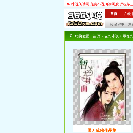
360小说阅读网,免费小说阅读网,向师祖献
首页
在线
玄幻
奇幻
|
武侠
仙侠
|
言情
都市
|
历史
您的位置：
首 页
>
玄幻小说
> 吞噬
屠刀成佛作品集