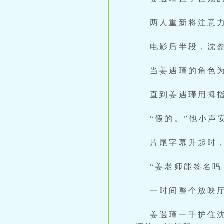
两人重新将注意力
电影后半段，沈盈
当姜遇瑾的角色为
直到姜遇瑾用拇指
“假的。”他小声安
片尾字幕升起时，
“姜老师能签名吗
一时间整个放映厅
姜遇瑾一手护住沈