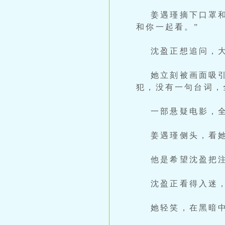
姜遇瑾摘下口罩和
和你一起看。”
沈盈正想追问，大
她立刻被画面吸引
犯，没有一句台词，
一部悬疑电影，全
姜遇瑾侧头，看她
他是希望沈盈把注
沈盈正看得入迷，
她轻笑，在黑暗中