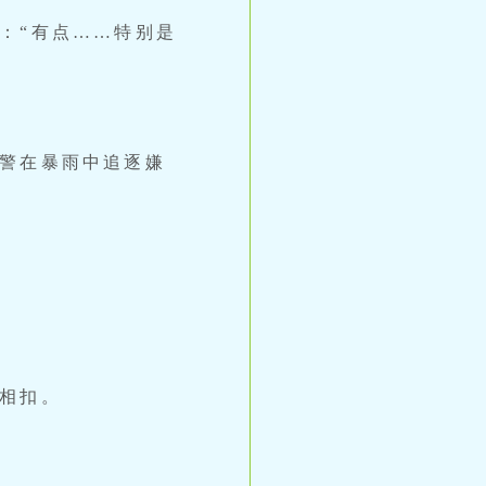
：“有点……特别是
警在暴雨中追逐嫌
相扣。