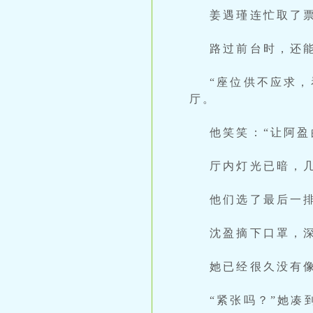
姜遇瑾连忙取了票
路过前台时，还能听
“座位供不应求，看
厅。
他笑笑：“让阿盈的
厅内灯光已暗，几
他们选了最后一排
沈盈摘下口罩，深
她已经很久没有像
“紧张吗？”她凑到