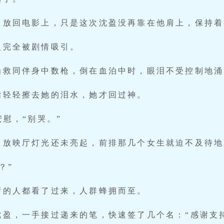
放回电影上，只是这次沈盈没再靠在他肩上，保持着
完全被剧情吸引。
救同伴身中数枪，倒在血泊中时，眼泪不受控制地涌
轻轻擦去她的泪水，她才回过神。
慰，“别哭。”
放映厅灯光还未亮起，前排那几个女生就迫不及待地
？”
的人都看了过来，人群蜂拥而至。
盈，一手接过递来的笔，快速签了几个名：“感谢支