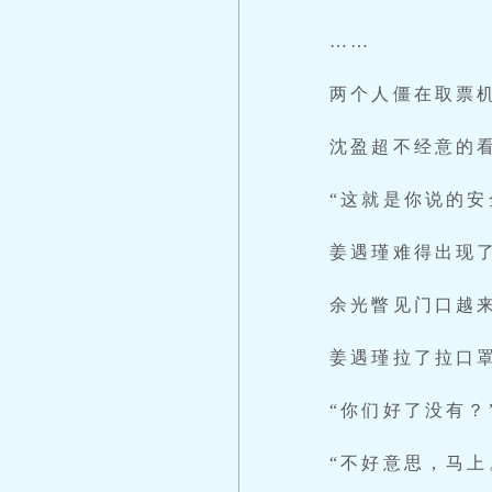
……
两个人僵在取票机
沈盈超不经意的看
“这就是你说的安
姜遇瑾难得出现了
余光瞥见门口越来越
姜遇瑾拉了拉口罩
“你们好了没有？”
“不好意思，马上。