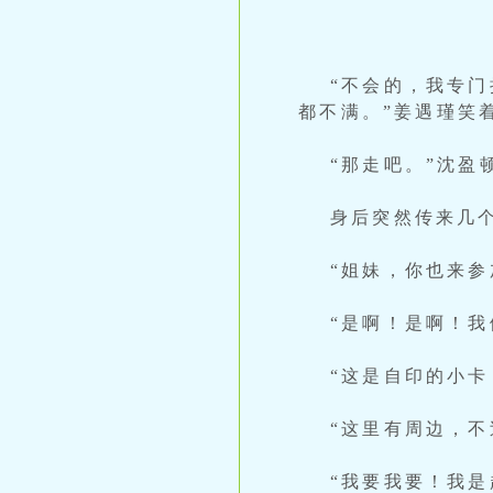
“不会的，我专门
都不满。”姜遇瑾笑
“那走吧。”沈盈顿
身后突然传来几个
“姐妹，你也来参
“是啊！是啊！我们
“这是自印的小卡
“这里有周边，不过
“我要我要！我是