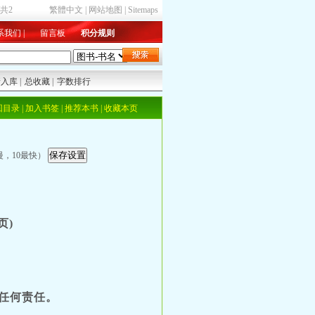
共2
繁體中文
|
网站地图
|
Sitemaps
系我们
|
留言板
积分规则
新入库
|
总收藏
|
字数排行
回目录
|
加入书签
|
推荐本书
|
收藏本页
最慢，10最快）
页)
任何责任。