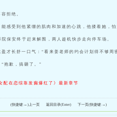
容拒绝。
能感受到他紧绷的肌肉和加速的心跳，他搂着她，怕
院保安终于赶来解围，两人趁机快步走向停车场。
才长舒一口气：“看来姜老师的约会计划得不够周密
“抱歉，搞砸了。”
女配在恋综靠发癫爆红了》最新章节
(快捷键:←)上一页
返回目录(Enter)
下一页(快捷键:→)