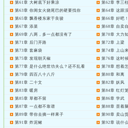
第61章 大树底下好乘凉
第62章 李三
第63章 你闺女火烧尾巴的硬要找你
第64章 这
第65章 飘香楼东家于良骏
第66章 好吧
第67章 添菜
第68章 自卖
第69章 八两，多一点都没有了
第70章 大力
第71章 后门开路
第72章 上梁
第73章 套麻袋
第74章 上山
第75章 发现朝天椒
第76章 这
第77章 是什么绝世功夫么？还不乱看
第78章 想
第79章 四百八十八斤
第80章 和离
第81章 二十文
第82章 妖风
第83章 暖房
第84章 红灯
第85章 草都不留
第86章 学武
第87章 一点都不靠谱
第88章 歪着
第89章 带你去摘一样果子
第90章 卖山
第91章 炸泥鳅
第92章 说