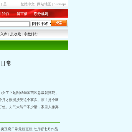
说了是
繁體中文
|
网站地图
|
Sitemaps
系我们
|
留言板
积分规则
新入库
|
总收藏
|
字数排行
日常
力女了？她刚成华国西区总裁就猝死，
个月才慢慢接受这个事实。原主是个脑
好使。力气大能干不少活，家里人嫌弃
田卖豆腐日常最新更新,七月呀七月作品