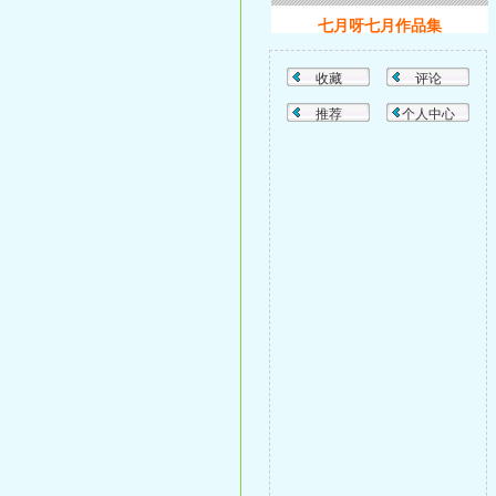
七月呀七月作品集
收藏
评论
推荐
个人中心