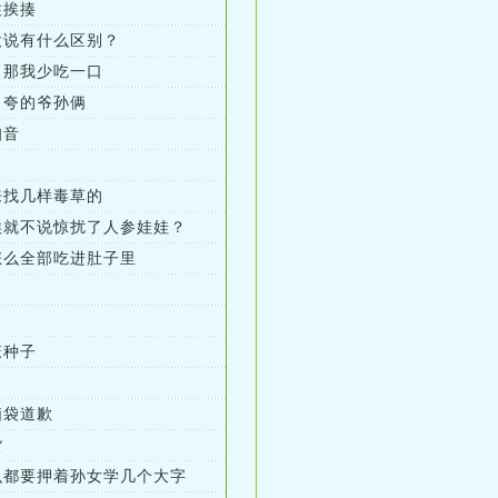
柱挨揍
跟没说有什么区别？
！那我少吃一口
自夸的爷孙俩
知音
来找几样毒草的
时候就不说惊扰了人参娃娃？
着怎么全部吃进肚子里
笼种子
脑袋道歉
货
什么都要押着孙女学几个大字