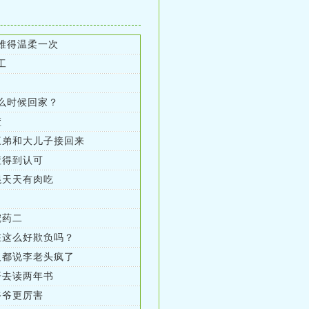
太难得温柔一次
工
什么时候回家？
渣
你三弟和大儿子接回来
渣得到认可
混天天有肉吃
挖药二
现在这么好欺负吗？
多人都说李老头疯了
哥去读两年书
爷爷更厉害