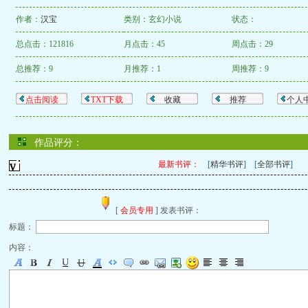
作者：
汉宝
类别：玄幻小说
状态：
总点击：121816
月点击：45
周点击：29
总推荐：9
月推荐：1
周推荐：9
点击阅读
TXT下载
收藏
推荐
个人
作品评分：
最新书评：
[
精华书评
] [
全部书评
]
[
会员专用
] 发表书评：
标题：
内容：