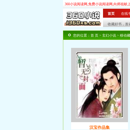
360小说阅读网,免费小说阅读网,向师祖献
首页
在线
玄幻
奇幻
|
武侠
仙侠
|
言情
都市
|
历史
您的位置：
首 页
>
玄幻小说
> 移动
汉宝作品集