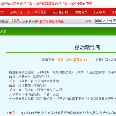
上咸鱼扶华新书,向师祖献上咸鱼最新章节,向师祖献上咸鱼小说txt下载
|
书库
全本小说
最近更新
点击排行榜
|
设为首页
加入收藏
联
搜索：
军事
|
科幻
灵异
|
游戏
竞技
|
美文
同人
|
其他
|
总推荐榜
|
月排行榜
|
月推荐榜
|
最
藏经阁
移动藏经阁
最新章节：
番外，普林星系篇（1）
更新时间：2018
白晨的脑袋里藏着一个藏经阁，藏经阁里收尽天下武学，只是这些武学，都要
白晨：给我一本《易筋经》吧。
戒杀：你要救一百万个百姓才够功德。
白晨：那给我来一本魔功吧。
戒杀：有，你先杀一百万个魔头再说吧。
分享书籍《移动藏经阁》作者：汉宝
各位书友要是觉得《移动藏经阁 》还不错的话请不要忘记向您QQ群和微博里
关键字：
Tags,移动藏经阁全文阅读,移动藏经阁最新更新,汉宝作品集,免费小说阅读