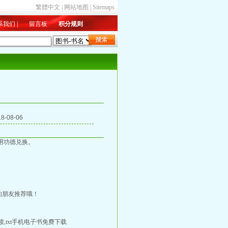
繁體中文
|
网站地图
|
Sitemaps
系我们
|
留言板
积分规则
新入库
|
总收藏
|
字数排行
-08-06
用功德兑换。
的朋友推荐哦！
,txt手机电子书免费下载