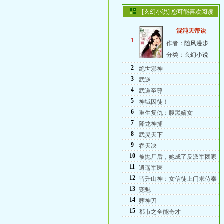
[玄幻小说] 您可能喜欢阅读
混沌天帝诀
1
作者：
随风漫步
分类：
玄幻小说
2
绝世邪神
3
武逆
4
武道至尊
5
神域囚徒！
6
重生复仇：腹黑嫡女
7
降龙神捕
8
武灵天下
9
吞天决
10
被抛尸后，她成了反派军团家
11
逍遥军医
12
晋升山神：女信徒上门求侍奉
13
宠魅
14
葬神刀
15
都市之全能奇才