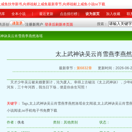
上咸鱼扶华新书,向师祖献上咸鱼最新章节,向师祖献上咸鱼小说txt下载
|
书库
全本小说
最近更新
点击排行榜
|
设为首页
加入收藏
联
搜索：
军事
|
科幻
灵异
|
游戏
竞技
|
美文
同人
|
其他
|
总推荐榜
|
月排行榜
|
月推荐榜
|
最
武神诀吴云肖雪燕李燕然洛瑶
太上武神诀吴云肖雪燕李燕然
最新章节：
第6832章
更新时间：2026-06-2
天才少年吴云被未婚妻算计，沦为废人。幸得上古秘法《太上武神诀》，少年
河东，三十年河西，我当日下场，便是你余生写照！
关键字：
Tags,太上武神诀吴云肖雪燕李燕然洛瑶全文阅读,太上武神诀吴云肖雪
小说阅读,txt手机电子书免费下载
作者：
佚名
类别：其他类别
状态：