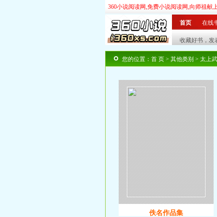
360小说阅读网,免费小说阅读网,向师祖献
首页
在线
玄幻
奇幻
|
武侠
仙侠
|
言情
都市
|
历史
您的位置：
首 页
>
其他类别
> 太上
佚名作品集