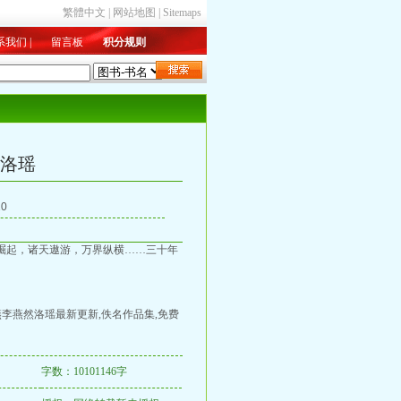
繁體中文
|
网站地图
|
Sitemaps
系我们
|
留言板
积分规则
新入库
|
总收藏
|
字数排行
洛瑶
0
崛起，诸天遨游，万界纵横……三十年
燕李燕然洛瑶最新更新,佚名作品集,免费
字数：10101146字