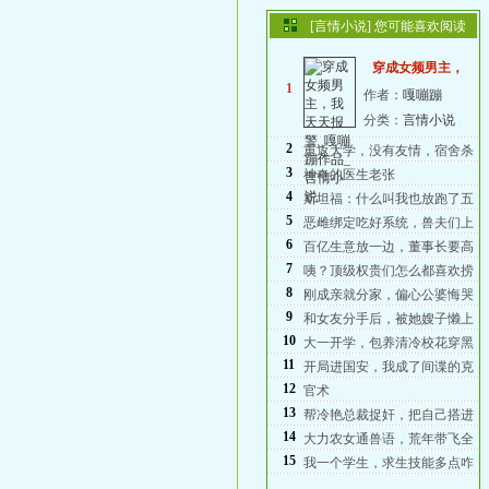
[言情小说] 您可能喜欢阅读
穿成女频男主，
1
作者：
嘎嘣蹦
分类：
言情小说
2
重返大学，没有友情，宿舍杀
3
神奇的医生老张
4
斯坦福：什么叫我也放跑了五
5
恶雌绑定吃好系统，兽夫们上
6
百亿生意放一边，董事长要高
7
咦？顶级权贵们怎么都喜欢捞
8
刚成亲就分家，偏心公婆悔哭
9
和女友分手后，被她嫂子懒上
10
大一开学，包养清冷校花穿黑
11
开局进国安，我成了间谍的克
12
官术
13
帮冷艳总裁捉奸，把自己搭进
14
大力农女通兽语，荒年带飞全
15
我一个学生，求生技能多点咋