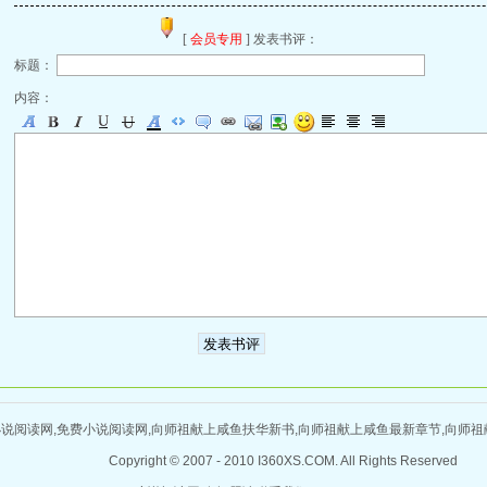
[
会员专用
] 发表书评：
标题：
内容：
小说阅读网,免费小说阅读网,向师祖献上咸鱼扶华新书,向师祖献上咸鱼最新章节,向师祖献
Copyright © 2007 - 2010 I360XS.COM. All Rights Reserved