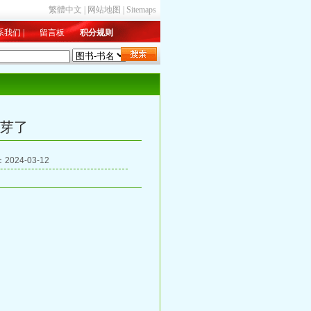
繁體中文
|
网站地图
|
Sitemaps
系我们
|
留言板
积分规则
新入库
|
总收藏
|
字数排行
芽了
024-03-12