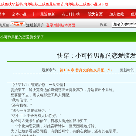
上咸鱼扶华新书,向师祖献上咸鱼最新章节,向师祖献上咸鱼小说txt下载
|
书库
全本小说
最近更新
点击排行榜
|
设为首页
加入收藏
联
搜索：
军事
|
科幻
灵异
|
游戏
竞技
|
美文
同人
|
其他
|
总推荐榜
|
月排行榜
|
月推荐榜
|
最
：小可怜男配的恋爱脑发芽了
快穿：小可怜男配的恋爱脑发
最新章节：
第184 章 替身文的炮灰男配（5）
更新时间：2
【快穿1v1＋甜宠治愈＋一见钟情】
姜婉穿了，解决完身边的麻烦还没来得及高兴，身边冒出个系统。
想要活下去，需攻略那些工具人男配。
“我相信你。”
“还有我在。”
“我会一直陪在你身边。”
“这个世上不会再有人比你好。”
她给对方无条件的信任，目标人看她的眼神变了。
一个个化为恋爱脑，对她言听计从，整天围着她打转。
为了让她多看自己两眼，有的扮可怜，有的在卖惨，还有的在装乖。