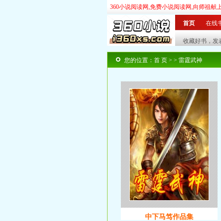
360小说阅读网,免费小说阅读网,向师祖献
首页
在线
玄幻
奇幻
|
武侠
仙侠
|
言情
都市
|
历史
您的位置：
首 页
>
> 雷霆武神
中下马笃作品集