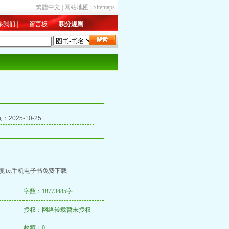
繁體中文
|
网站地图
|
Sitemaps
系我们
|
留言板
积分规则
新入库
|
总收藏
|
字数排行
2025-10-25
,txt手机电子书免费下载
字数：18773485字
授权：网络转载暂未授权
收藏：0