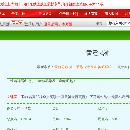
上咸鱼扶华新书,向师祖献上咸鱼最新章节,向师祖献上咸鱼小说txt下载
|
书库
全本小说
最近更新
点击排行榜
|
设为首页
加入收藏
联
搜索：
军事
|
科幻
灵异
|
游戏
竞技
|
美文
同人
|
其他
|
总推荐榜
|
月排行榜
|
月推荐榜
|
最
雷霆武神
最新章节：
最新分卷 第三千零八十五章 神明誓约
更新时间：
带着神雷印记，一路称霸异界，巅峰崛起！...
关键字：
Tags,雷霆武神全文阅读,雷霆武神最新更新,中下马笃作品集,免费小说阅读
作者：
中下马笃
类别：
状态：
总点击：125124
月点击：947
周点击：686
总推荐：0
月推荐：0
周推荐：0