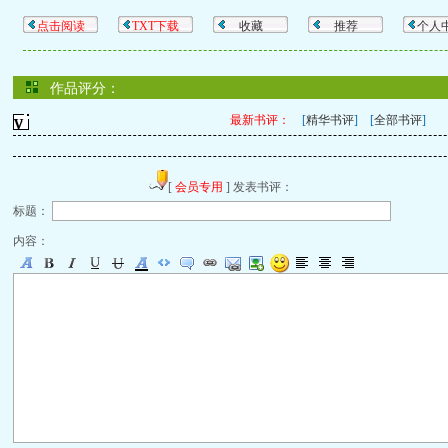
点击阅读
TXT下载
收藏
推荐
个人
作品评分：
最新书评：
[
精华书评
] [
全部书评
]
[
会员专用
] 发表书评：
标题：
内容：