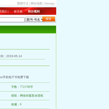
繁體中文
|
网站地图
|
Sitemaps
系我们
|
留言板
积分规则
新入库
|
总收藏
|
字数排行
：2019-05-14
txt手机电子书免费下载
字数：7721769字
授权：网络转载暂未授权
收藏：0