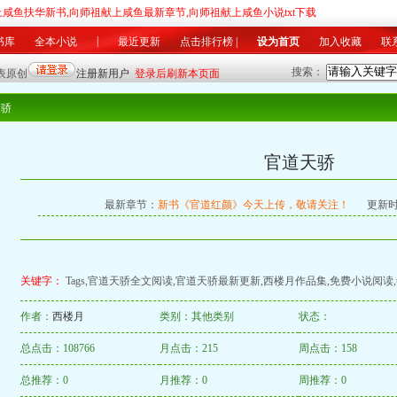
上咸鱼扶华新书,向师祖献上咸鱼最新章节,向师祖献上咸鱼小说txt下载
|
书库
全本小说
最近更新
点击排行榜
|
设为首页
加入收藏
联
搜索：
军事
|
科幻
灵异
|
游戏
竞技
|
美文
同人
|
其他
|
总推荐榜
|
月排行榜
|
月推荐榜
|
最
天骄
官道天骄
最新章节：
新书《官道红颜》今天上传，敬请关注！
更新时间
关键字：
Tags,官道天骄全文阅读,官道天骄最新更新,西楼月作品集,免费小说阅读,
作者：
西楼月
类别：其他类别
状态：
总点击：108766
月点击：215
周点击：158
总推荐：0
月推荐：0
周推荐：0