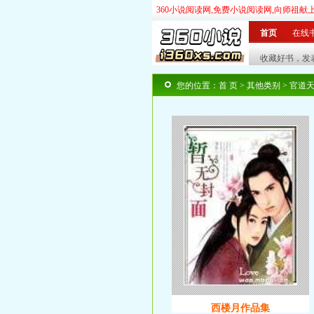
360小说阅读网,免费小说阅读网,向师祖献
首页
在线
玄幻
奇幻
|
武侠
仙侠
|
言情
都市
|
历史
您的位置：
首 页
>
其他类别
> 官道
西楼月作品集